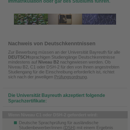
Immatrikulation oder gar des Studiums führen.
N
achweis von Deutschkenntnissen
Zur
Bewerbung müssen an der Universität Bayreuth für alle
DEUTSCH
sprachigen Studiengänge Deutschkenntnisse
mindestens auf
Niveau B2
nachgewiesen werden. Ob
Niveau B2, C1 oder DSH-2 für den von Ihnen angestrebten
Studiengang für die Einschreibung erforderlich ist, richtet
sich nach der jeweiligen
Prüfungsordnung
.
Die Universität Bayreuth akzeptiert folgende
Sprachzertifikate:
Wenn Niveau C1 oder DSH-2 gefordert wird:
Deutsche Sprachprüfung für ausländische
Studienbewerber/innen (
DSH
) mit einem Ergebnis