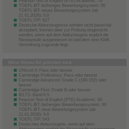
Pearson Test of English (PTE) Academic: 76
TOEFL iBT: bisheriges Bewertungssystem: 95
TOEFL iBT: neues Bewertungssystem (ab
21.01.2026): 5.0
TOEFL ITP: 627
Deutsche Abiturzeugnisse werden nicht pauschal
akzeptiert, können aber zur Prüfung eingereicht
werden, wenn auf dem Abiturzeugnis explizit die
Niveaustufe ausgewiesen ist und dem eine KMK
Verordnung zugrunde liegt.
Wenn Niveau B2 gefordert wird:
UNIcert II: Pass oder besser
Cambridge Proficiency: Pass oder besser
Cambridge Advanced: Grade C (180-192) oder
besser
Cambridge First: Grade B oder besser
IELTS: Band 6.5
Pearson Test of English (PTE) Academic: 60
TOEFL iBT: bisheriges Bewerbungssystem: 80
TOEFL iBT: neue Bewertungssystem (ab
21.01.2026): 4.0
TOEFL ITP: 543
Deutsches Abiturzeugnis, wenn auf dem
Abiturzeugnis explizit die Niveaustufe ausgewiesen