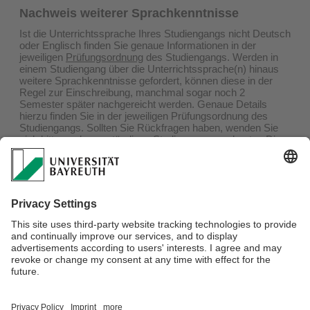
Nachweis weiterer Sprachkenntnisse
Ist die Unterrichtssprache Ihres Studiengangs nicht Deutsch
oder Englisch finden Sie genaue Informationen in der
jeweiligen
Prüfungsordnung
des Studiengangs. Werden in
einem Studiengang über die Unterrichtssprache(n) hinaus
weitere Sprachkenntnisse gefordert, können diese in der
Regel zur Einschreibung, manchmal sogar noch 2
Semester später nachgereicht werden. Genaue Details
hierzu finden Sie in der jeweiligen Prüfungsordnung des
Studiengangs. Sollten Sie Rückfragen haben, wenden Sie
sich bitte an den zuständigen Studiengangsmoderator. Die
Kontaktdaten finden Sie auf der jeweiligen
Studiengangsseite
.
Ansprechpartner:
Team Incoming Degree
Verantwortlich für die Redaktion:
Anke Matthes