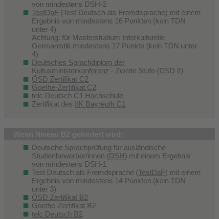
von mindestens DSH-2
TestDaF
(Test Deutsch als Fremdsprache) mit einem
Ergebnis von mindestens 16 Punkten (kein TDN
unter 4)
Achtung: für Masterstudium Interkulturelle
Germanistik mindestens 17 Punkte (kein TDN unter
4)
Deutsches Sprachdiplom der
Kultusministerkonferenz
- Zweite Stufe (DSD II)
ÖSD Zertifikat C2
Goethe-Zertifikat C2
telc Deutsch C1 Hochschule
Zertifikat des
IIK Bayreuth C1
Wenn Niveau B2 gefordert wird:
Deutsche Sprachprüfung für ausländische
Studienbewerber/innen (
DSH
) mit einem Ergebnis
von mindestens DSH-1
Test Deutsch als Fremdsprache (
TestDaF
) mit einem
Ergebnis von mindestens 14 Punkten (kein TDN
unter 3)
ÖSD Zertifikat B2
Goethe-Zertifikat B2
telc Deutsch B2