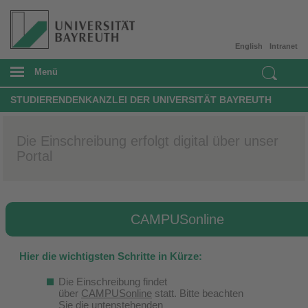
English
Intranet
Menü
STUDIERENDENKANZLEI DER UNIVERSITÄT BAYREUTH
Die Einschreibung erfolgt digital über unser
Portal
CAMPUSonline
Hier die wichtigsten Schritte in Kürze:
Die Einschreibung findet
über
CAMPUSonline
statt. Bitte beachten
Sie die untenstehenden