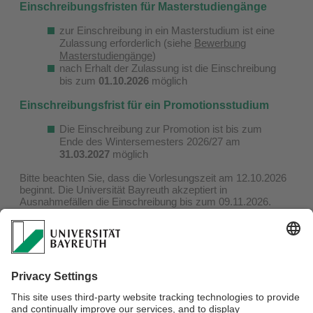
Einschreibungsfristen für Masterstudiengänge
zur Einschreibung in ein Masterstudium ist eine
Zulassung erforderlich (siehe
Bewerbung
Masterstudiengänge
)
nach Erhalt der Zulassung ist die Einschreibung
bis zum
01.10.2026
möglich
Einschreibungsfrist für ein Promotionsstudium
Die Einschreibung zur Promotion ist bis zum
Ende des Wintersemesters 2026/27 am
31.03.2027
möglich
Bitte beachten Sie, dass die Vorlesungszeit am 12.10.2026
beginnt. Die Universität Bayreuth akzeptiert in
Ausnahmefällen die Einschreibung bis zum 09.11.2026.
Allerdings kann die verspätete Einschreibung nach
Vorlesungsbeginn negative Auswirkungen auf ihr Studium
haben, welche die Universität Bayreuth nicht zu vertreten
hat.
Eine Einschreibung durch schriftlich bevollmächtigte Dritte
ist möglich.